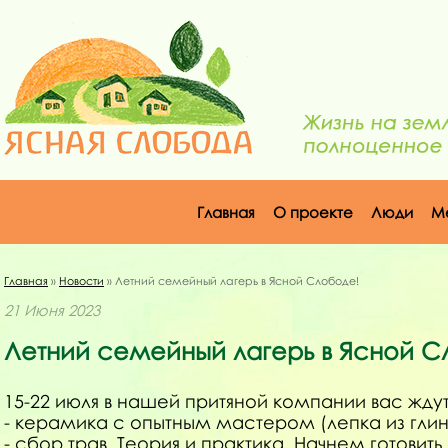
Главная
О проекте
Люди
М
Главная
»
Новости
» Летний семейный лагерь в Ясной Слободе!
21 Июня 2023
Летний семейный лагерь в Ясной С
15-22 июля в нашей притяной компании вас ждут
- керамика с опытным мастером (лепка из глин
- сбор трав. Теория и практика. Начнем готовит